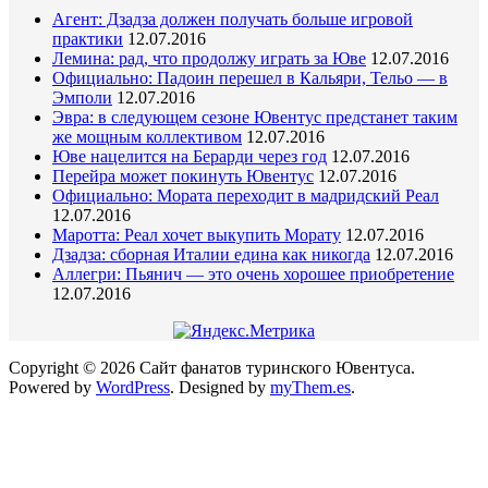
Агент: Дзадза должен получать больше игровой
практики
12.07.2016
Лемина: рад, что продолжу играть за Юве
12.07.2016
Официально: Падоин перешел в Кальяри, Тельо — в
Эмполи
12.07.2016
Эвра: в следующем сезоне Ювентус предстанет таким
же мощным коллективом
12.07.2016
Юве нацелится на Берарди через год
12.07.2016
Перейра может покинуть Ювентус
12.07.2016
Официально: Мората переходит в мадридский Реал
12.07.2016
Маротта: Реал хочет выкупить Морату
12.07.2016
Дзадза: сборная Италии едина как никогда
12.07.2016
Аллегри: Пьянич — это очень хорошее приобретение
12.07.2016
Copyright © 2026 Сайт фанатов туринского Ювентуса.
Powered by
WordPress
.
Designed by
myThem.es
.