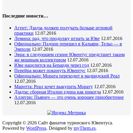
Последние новости…
Агент: Дзадза должен получать больше игровой
практики
12.07.2016
Лемина: рад, что продолжу играть за Юве
12.07.2016
Официально: Падоин перешел в Кальяри, Тельо — в
Эмполи
12.07.2016
Эвра: в следующем сезоне Ювентус предстанет таким
же мощным коллективом
12.07.2016
Юве нацелится на Берарди через год
12.07.2016
Перейра может покинуть Ювентус
12.07.2016
Официально: Мората переходит в мадридский Реал
12.07.2016
Маротта: Реал хочет выкупить Морату
12.07.2016
Дзадза: сборная Италии едина как никогда
12.07.2016
Аллегри: Пьянич — это очень хорошее приобретение
12.07.2016
Copyright © 2026 Сайт фанатов туринского Ювентуса.
Powered by
WordPress
.
Designed by
myThem.es
.