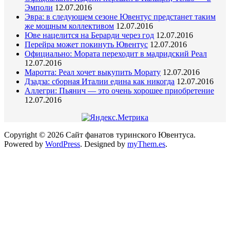
Эмполи
12.07.2016
Эвра: в следующем сезоне Ювентус предстанет таким
же мощным коллективом
12.07.2016
Юве нацелится на Берарди через год
12.07.2016
Перейра может покинуть Ювентус
12.07.2016
Официально: Мората переходит в мадридский Реал
12.07.2016
Маротта: Реал хочет выкупить Морату
12.07.2016
Дзадза: сборная Италии едина как никогда
12.07.2016
Аллегри: Пьянич — это очень хорошее приобретение
12.07.2016
Copyright © 2026 Сайт фанатов туринского Ювентуса.
Powered by
WordPress
.
Designed by
myThem.es
.